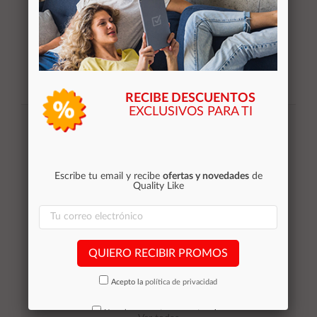
RECIBE DESCUENTOS
Suscribirse
EXCLUSIVOS PARA TI
Acepto la
política de privacidad
Escribe tu email y recibe
ofertas y novedades
de
Quality Like
Categorías
Equipos de Ocasión
QUIERO RECIBIR PROMOS
Smartphones de ocasión
Tablets
Acepto la
política de privacidad
Impresoras
Outlet
No volver a mostrar mas este aviso