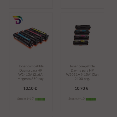
Añadir al
Añadir al
carrito
carrito
Toner compatible
Toner compatible
Dayma para HP
Dayma para HP
W2413A (216A)
W2031A (415A) Cian
Magenta 850 pag.
2100 pag.
10,10 €
10,70 €
Stocks (+10)
Stocks (+10)
Añadir al
Añadir al