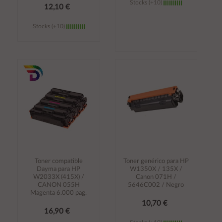
Stocks (+10)
12,10 €
Stocks (+10)
Añadir al
Añadir al
carrito
carrito
Toner compatible
Toner genérico para HP
Dayma para HP
W1350X / 135X /
W2033X (415X) /
Canon 071H /
CANON 055H
5646C002 / Negro
Magenta 6.000 pag.
10,70 €
16,90 €