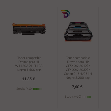
Añadir al
Añadir al
carrito
carrito
Toner compatible
Toner compatible
Dayma para HP
Dayma para HP
W1420A XL (142A)
CF540X (201X) /
Negro 1.500 pag.
CF400X (203X) /
Canon 045H/054H
Negro 3.200 pag.
11,35 €
7,60 €
Stocks (+10)
Stocks (+10)