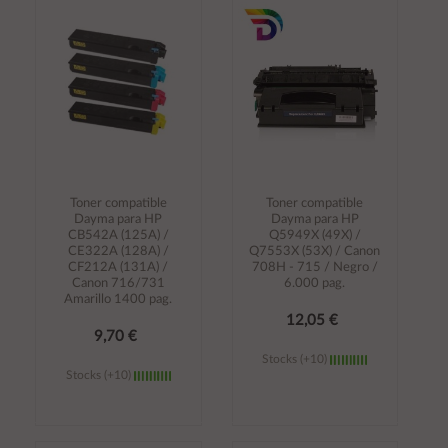
carrito
carrito
Toner compatible
Toner compatible
Dayma para HP
Dayma para HP
CB542A (125A) /
Q5949X (49X) /
CE322A (128A) /
Q7553X (53X) / Canon
CF212A (131A) /
708H - 715 / Negro /
Canon 716/731
6.000 pag.
Amarillo 1400 pag.
12,05 €
9,70 €
Stocks (+10)
Stocks (+10)
Añadir al
Añadir al