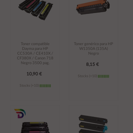
Toner compatible
Toner genérico para HP
Dayma para HP
W1350A (135A)
CC530A / CE410X /
Negro
CF380X / Canon 718
Negro 3500 pag.
8,15 €
10,90 €
Stocks (+10)
Stocks (+10)
Añadir al
Añadir al
carrito
carrito