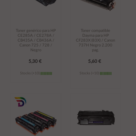
Toner genérico para HP
Toner compatible
CE285A / CE278A /
Dayma para HP
CB435A / CB436A /
CF283X (83X) / Canon
Canon 725 / 728 /
737H Negro 2.200
Negro
pag.
5,30 €
5,60 €
Stocks (+10)
Stocks (+10)
Añadir al
Añadir al
carrito
carrito