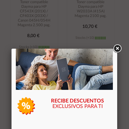
Toner compatible
Toner compatible
Dayma para HP
Dayma para HP
CF543X (201X) /
W2033A (415A)
CF403X (203X) /
Magenta 2100 pag.
Canon 045H/054H
Magenta 2.500 pag.
10,70 €
8,00 €
Stocks (+10)
Stocks (+10)
Añadir al
Añadir al
carrito
carrito
RECIBE DESCUENTOS
EXCLUSIVOS PARA TI
Toner compatible
Toner compatible