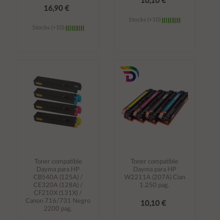
10,10 €
16,90 €
Stocks (+10)
Stocks (+10)
Añadir al
Añadir al
carrito
carrito
Toner compatible
Toner compatible
Dayma para HP
Dayma para HP
CB540A (125A) /
W2211A (207A) Cian
CE320A (128A) /
1.250 pag.
CF210X (131X) /
Canon 716/731 Negro
10,10 €
2200 pag.