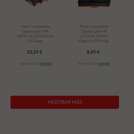
Toner compatible
Toner compatible
Dayma para HP
Dayma para HP
W2411A (216A) Cian
CF533A (205A)
850 pag.
Magenta 900 pag.
10,10 €
8,45 €
Stocks (+10)
Stocks (+10)
Añadir al
Añadir al
carrito
carrito
MOSTRAR MÁS