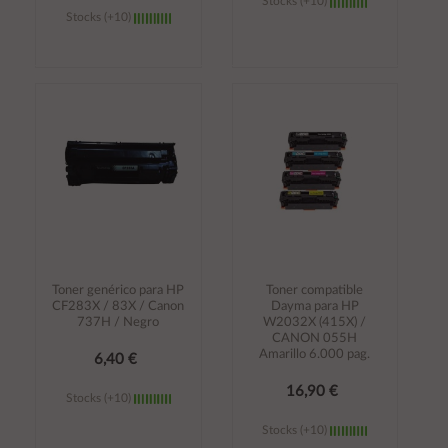
Stocks (+10)
Stocks (+10)
Añadir al
Añadir al
carrito
carrito
Toner genérico para HP
Toner compatible
CF283X / 83X / Canon
Dayma para HP
737H / Negro
W2032X (415X) /
CANON 055H
Amarillo 6.000 pag.
6,40 €
16,90 €
Stocks (+10)
Stocks (+10)