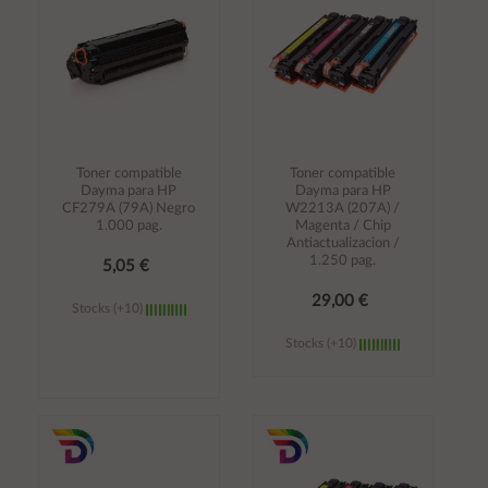
Toner compatible
Toner compatible
Dayma para HP
Dayma para HP
CF279A (79A) Negro
W2213A (207A) /
1.000 pag.
Magenta / Chip
Antiactualizacion /
1.250 pag.
5,05 €
29,00 €
Stocks (+10)
Stocks (+10)
Añadir al
Añadir al
carrito
carrito