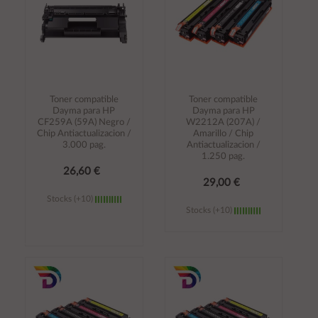
Toner compatible
Toner compatible
Dayma para HP
Dayma para HP
CF259A (59A) Negro /
W2212A (207A) /
Chip Antiactualizacion /
Amarillo / Chip
3.000 pag.
Antiactualizacion /
1.250 pag.
26,60 €
29,00 €
Stocks (+10)
Stocks (+10)
Añadir al
Añadir al
carrito
carrito