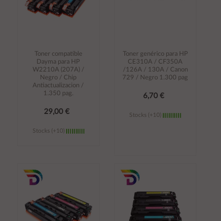
Toner compatible
Toner genérico para HP
Dayma para HP
CE310A / CF350A
W2210A (207A) /
/126A / 130A / Canon
Negro / Chip
729 / Negro 1.300 pag
Antiactualizacion /
1.350 pag.
6,70 €
29,00 €
Stocks (+10)
Stocks (+10)
Añadir al
Añadir al
carrito
carrito