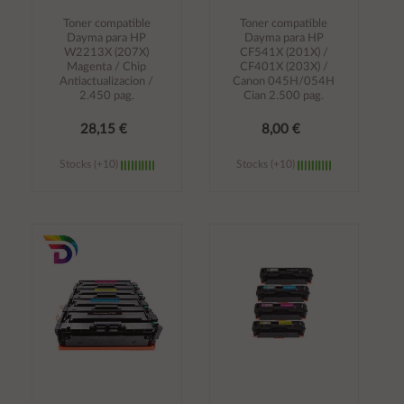
Toner compatible
Toner compatible
Dayma para HP
Dayma para HP
W2213X (207X)
CF541X (201X) /
Magenta / Chip
CF401X (203X) /
Antiactualizacion /
Canon 045H/054H
2.450 pag.
Cian 2.500 pag.
28,15 €
8,00 €
Stocks (+10)
Stocks (+10)
Añadir al
Añadir al
carrito
carrito