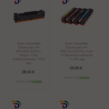
carrito
carrito
Toner compatible
Toner compatible
Dayma para HP
Dayma para HP
W1420A (142A) /
W2211A (207A) / Cian
Negro / Chip
/ Chip Antiactualizacion
Antiactualizacion / 950
/ 1.250 pag.
pag.
29,00 €
28,10 €
Stocks (+10)
Stocks (+10)
Añadir al
Añadir al
carrito
carrito