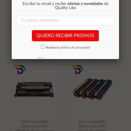
Dayma para HP
Dayma para HP
Escribe tu email y recibe
ofertas y novedades
de
CF542X (201X) /
W2032A (415A)
Quality Like
CF402X (203X) /
Amarillo 2100 pag.
Canon 045H/054H
Amarillo 2.500 pag.
10,70 €
8,00 €
Stocks (+10)
QUIERO RECIBIR PROMOS
Stocks (+10)
Acepto la
política de privacidad
No volver a mostrar mas este aviso
Añadir al
Añadir al
carrito
carrito
Toner compatible
Toner compatible
Dayma para HP
Dayma para HP