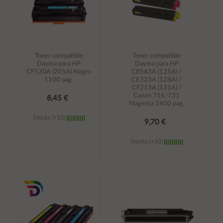
Toner compatible
Toner compatible
Dayma para HP
Dayma para HP
CF530A (205A) Negro
CB543A (125A) /
1100 pag.
CE323A (128A) /
CF213A (131A) /
Canon 716/731
8,45 €
Magenta 1400 pag.
Stocks (+10)
9,70 €
Stocks (+10)
Añadir al
Añadir al
carrito
carrito