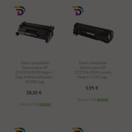
Añadir al
Añadir al
carrito
carrito
Toner compatible
Toner compatible
Dayma para HP
Dayma para HP
CF259X (59X) Negro /
CF230A (30A) Jumbo
Chip Antiactualizacion /
Negro 2.500 pag.
10.000 pag.
5,95 €
28,30 €
Stocks (+10)
Stocks (+10)
Añadir al
Añadir al