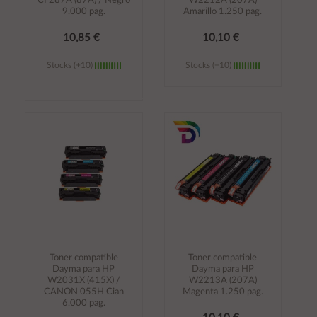
CF287A (87A) / Negro
W2212A (207A)
9.000 pag.
Amarillo 1.250 pag.
10,85 €
10,10 €
Stocks (+10)
Stocks (+10)
Añadir al
Añadir al
carrito
carrito
Toner compatible
Toner compatible
Dayma para HP
Dayma para HP
W2031X (415X) /
W2213A (207A)
CANON 055H Cian
Magenta 1.250 pag.
6.000 pag.