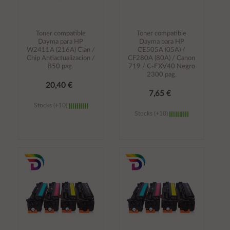
Toner compatible
Toner compatible
Dayma para HP
Dayma para HP
W2411A (216A) Cian /
CE505A (05A) /
Chip Antiactualizacion /
CF280A (80A) / Canon
850 pag.
719 / C-EXV40 Negro
2300 pag.
20,40 €
7,65 €
Stocks (+10)
Stocks (+10)
Añadir al
Añadir al
carrito
carrito