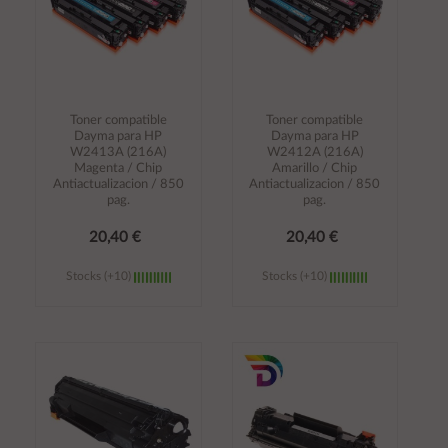
Toner compatible
Toner compatible
Dayma para HP
Dayma para HP
W2413A (216A)
W2412A (216A)
Magenta / Chip
Amarillo / Chip
Antiactualizacion / 850
Antiactualizacion / 850
pag.
pag.
20,40 €
20,40 €
Stocks (+10)
Stocks (+10)
Añadir al
Añadir al
carrito
carrito