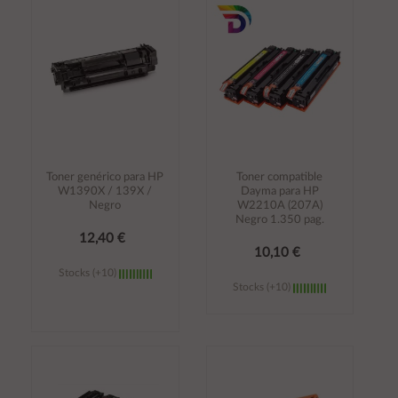
carrito
carrito
Toner genérico para HP
Toner compatible
W1390X / 139X /
Dayma para HP
Negro
W2210A (207A)
Negro 1.350 pag.
12,40 €
10,10 €
Stocks (+10)
Stocks (+10)
Añadir al
Añadir al
carrito
carrito