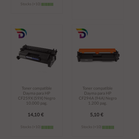
Stocks (+10)
Añadir al
Añadir al
carrito
carrito
Toner compatible
Toner compatible
Dayma para HP
Dayma para HP
CF259X (59X) Negro
CF294A (94A) Negro
10.000 pag.
1.200 pag.
14,10 €
5,10 €
Stocks (+10)
Stocks (+10)