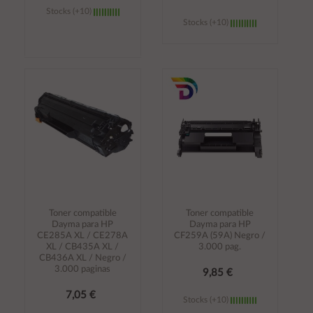
Stocks (+10)
Stocks (+10)
Añadir al
Añadir al
carrito
carrito
Toner compatible
Toner compatible
Dayma para HP
Dayma para HP
CE285A XL / CE278A
CF259A (59A) Negro /
XL / CB435A XL /
3.000 pag.
CB436A XL / Negro /
3.000 paginas
9,85 €
7,05 €
Stocks (+10)