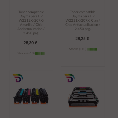
Toner compatible
Toner compatible
Dayma para HP
Dayma para HP
W2212X (207X)
W2211X (207X) Cian /
Amarillo / Chip
Chip Antiactualizacion /
Antiactualizacion /
2.450 pag.
2.450 pag.
28,25 €
28,30 €
Stocks (+10)
Stocks (+10)
Añadir al
Añadir al
carrito
carrito