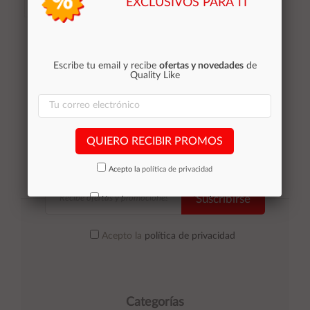
EXCLUSIVOS PARA TI
Añadir al
Añadir al
carrito
carrito
Escribe tu email y recibe
ofertas y novedades
de
Quality Like
QUIERO RECIBIR PROMOS
Acepto la
política de privacidad
Suscribirse
No volver a mostrar mas este aviso
Acepto la
política de privacidad
Categorías