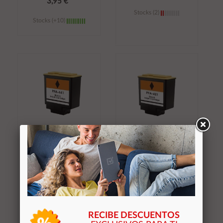
3,95 €
Stocks (2)
Stocks (+10)
Añadir al
Añadir al
carrito
carrito
Tinta genérica para
Tinta genérica para
PHILIPS PFA441
PHILIPS PFA-421
Negro
13,80 €
12,80 €
Stocks (1)
Stocks (0)
RECIBE DESCUENTOS