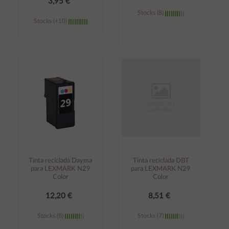
3,95 €
Stocks (8)
Stocks (+10)
Añadir al
Añadir al
carrito
carrito
Tinta reciclada Dayma
Tinta reciclada DBT
para LEXMARK N29
para LEXMARK N29
Color
Color
12,20 €
8,51 €
Stocks (8)
Stocks (7)