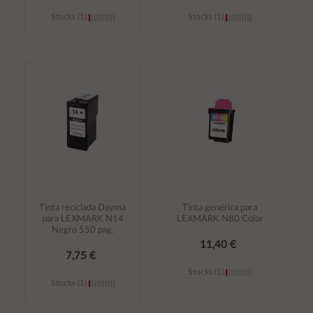
Stocks (1)
Stocks (1)
Añadir al
Añadir al
carrito
carrito
Tinta reciclada Dayma
Tinta genérica para
para LEXMARK N14
LEXMARK N80 Color
Negro 550 pag.
11,40 €
7,75 €
Stocks (1)
Stocks (1)