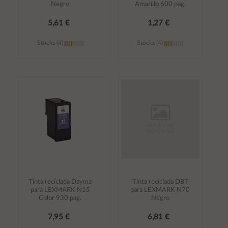
Negro
Amarillo 600 pag.
5,61 €
1,27 €
Stocks (4)
Stocks (4)
Añadir al
Añadir al
carrito
carrito
Tinta reciclada Dayma
Tinta reciclada DBT
para LEXMARK N15
para LEXMARK N70
Color 930 pag.
Negro
7,95 €
6,81 €