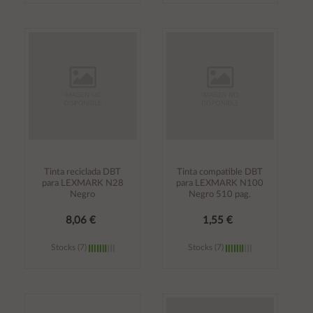
Añadir al
Añadir al
carrito
carrito
Tinta reciclada DBT
Tinta compatible DBT
para LEXMARK N28
para LEXMARK N100
Negro
Negro 510 pag.
8,06 €
1,55 €
Stocks (7)
Stocks (7)
Añadir al
Añadir al