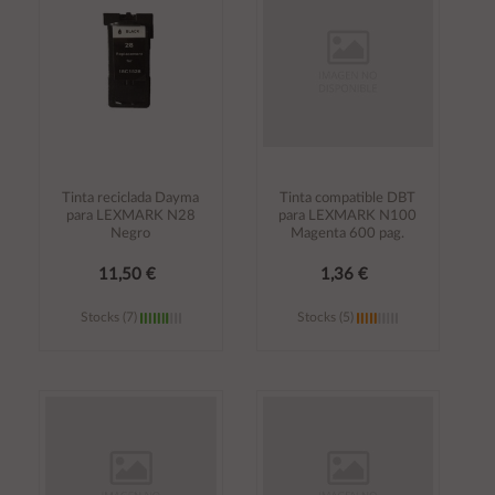
carrito
carrito
Tinta reciclada Dayma
Tinta compatible DBT
para LEXMARK N28
para LEXMARK N100
Negro
Magenta 600 pag.
11,50 €
1,36 €
Stocks (7)
Stocks (5)
Añadir al
Añadir al
carrito
carrito