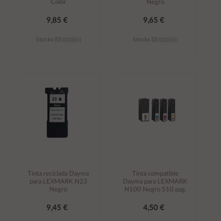
Color
Negro
9,85 €
9,65 €
Stocks (0)
Stocks (0)
Añadir al
Añadir al
carrito
carrito
Tinta reciclada Dayma
Tinta compatible
para LEXMARK N23
Dayma para LEXMARK
Negro
N100 Negro 510 pag.
9,45 €
4,50 €