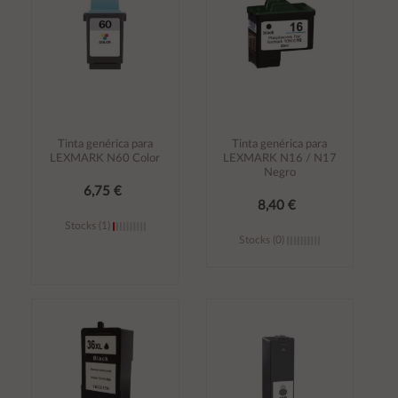
Tinta genérica para
Tinta genérica para
LEXMARK N60 Color
LEXMARK N16 / N17
Negro
6,75 €
8,40 €
Stocks (1)
Stocks (0)
Añadir al
Añadir al
carrito
carrito