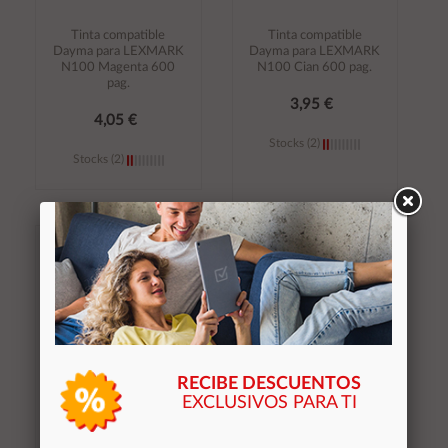
Tinta compatible
Tinta compatible
Dayma para LEXMARK
Dayma para LEXMARK
N100 Magenta 600
N100 Cian 600 pag.
pag.
3,95 €
4,05 €
Stocks (2)
Stocks (2)
Añadir al
Añadir al
carrito
carrito
RECIBE DESCUENTOS
EXCLUSIVOS PARA TI
Tinta reciclada Dayma
Tinta reciclada DBT