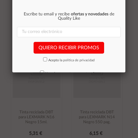
para LEXMARK N26
para LEXMARK N37
Color 12ml.
Color
Escribe tu email y recibe
ofertas y novedades
de
6,30 €
5,02 €
Quality Like
Stocks (2)
Stocks (1)
QUIERO RECIBIR PROMOS
Añadir al
Añadir al
carrito
carrito
Acepto la
política de privacidad
No volver a mostrar mas este aviso
Tinta reciclada DBT
Tinta reciclada DBT
para LEXMARK N16
para LEXMARK N14
Negro 15ml.
Negro 550 pag.
5,31 €
6,15 €