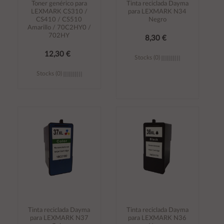
Toner genérico para
Tinta reciclada Dayma
LEXMARK CS310 /
para LEXMARK N34
CS410 / CS510
Negro
Amarillo / 70C2HY0 /
702HY
8,30 €
12,30 €
Stocks (0)
Stocks (0)
Añadir al
Añadir al
carrito
carrito
Tinta reciclada Dayma
Tinta reciclada Dayma
para LEXMARK N37
para LEXMARK N36