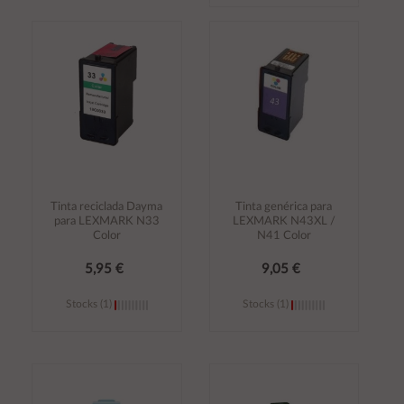
Añadir al
Añadir al
carrito
carrito
Tinta reciclada Dayma
Tinta genérica para
para LEXMARK N33
LEXMARK N43XL /
Color
N41 Color
5,95 €
9,05 €
Stocks (1)
Stocks (1)
Añadir al
Añadir al
carrito
carrito