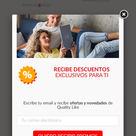
Stocks (0)
Stocks (2)
Añadir al
Añadir al
carrito
carrito
RECIBE DESCUENTOS
EXCLUSIVOS PARA TI
Suscribirse
Escribe tu email y recibe
ofertas y novedades
de
Quality Like
Acepto la
política de privacidad