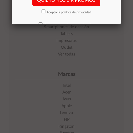
QUIERO RECIBIR PROMOS
Categorías
Acepto la
política de privacidad
Equipos de Ocasión
No volver a mostrar mas este aviso
Smartphones de ocasión
Tablets
Impresoras
Outlet
Ver todas
Marcas
Intel
Acer
Asus
Apple
Lenovo
HP
Kingston