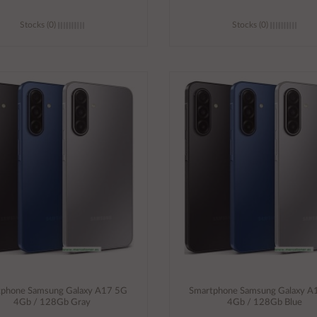
Stocks (0)
Stocks (0)
Añadir al carrito
Añadir al carrito
tphone Samsung Galaxy A17 5G
Smartphone Samsung Galaxy A
4Gb / 128Gb Gray
4Gb / 128Gb Blue