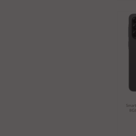
Smar
8Gb