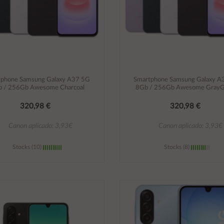
tphone Samsung Galaxy A37 5G
Smartphone Samsung Galaxy A
 / 256Gb Awesome Charcoal
8Gb / 256Gb Awesome Gray
320,98 €
320,98 €
Canon aplicado: 3,93€
Canon aplicado: 3,93€
Stocks (10)
Stocks (8)
Añadir al carrito
Añadir al carrito