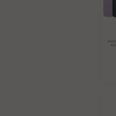
Smar
8Gb