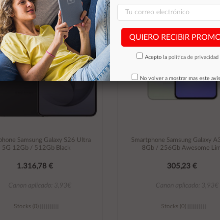
QUIERO RECIBIR PROM
Acepto la
política de privacidad
No volver a mostrar mas este avi
phone Samsung Galaxy S26 Ultra
Smartphone Samsung Galaxy A
5G 12Gb / 512Gb Black
8Gb / 256Gb Awesome Li
1.316,78 €
305,23 €
Canon aplicado: 3,93€
Canon aplicado: 3,93€
Stocks (0)
Stocks (0)