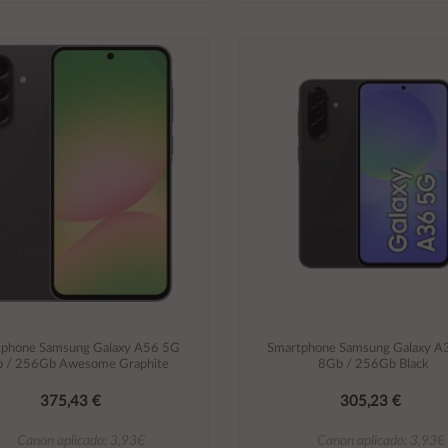
Añadir al carrito
Añadir al carrito
tphone Samsung Galaxy A56 5G
Smartphone Samsung Galaxy A
 / 256Gb Awesome Graphite
8Gb / 256Gb Black
375,43 €
305,23 €
Canon aplicado: 3,93€
Canon aplicado: 3,93€