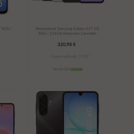
7 4Gb /
Smartphone Samsung Galaxy A37 5G
8Gb / 256Gb Awesome Lavender
320,98 €
Canon aplicado: 3,93€
Stocks (10)
Añadir al carrito