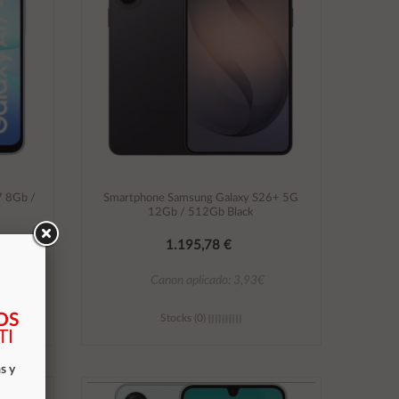
7 8Gb /
Smartphone Samsung Galaxy S26+ 5G
12Gb / 512Gb Black
1.195,78 €
Canon aplicado: 3,93€
OS
Stocks (0)
TI
s y
Añadir al carrito