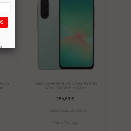
OS
so
36 5G
Smartphone Samsung Galaxy A26 5G
me
8Gb / 256Gb Mint Green
256,83 €
Canon aplicado: 3,93€
Stocks (0)