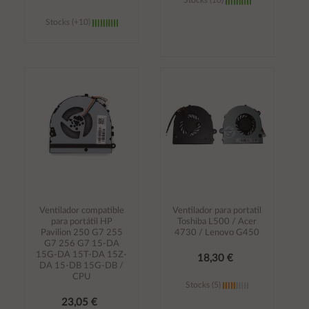
Stocks (10)
Stocks (+10)
Añadir al
Añadir al
carrito
carrito
Ventilador compatible
Ventilador para portatil
para portátil HP
Toshiba L500 / Acer
Pavilion 250 G7 255
4730 / Lenovo G450
G7 256 G7 15-DA
15G-DA 15T-DA 15Z-
18,30 €
DA 15-DB 15G-DB /
CPU
Stocks (5)
23,05 €