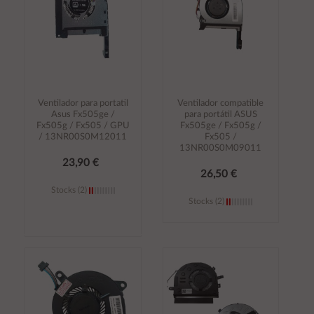
Ventilador para portatil
Ventilador compatible
Asus Fx505ge /
para portátil ASUS
Fx505g / Fx505 / GPU
Fx505ge / Fx505g /
/ 13NR00S0M12011
Fx505 /
13NR00S0M09011
23,90 €
26,50 €
Stocks (2)
Stocks (2)
Añadir al
Añadir al
carrito
carrito