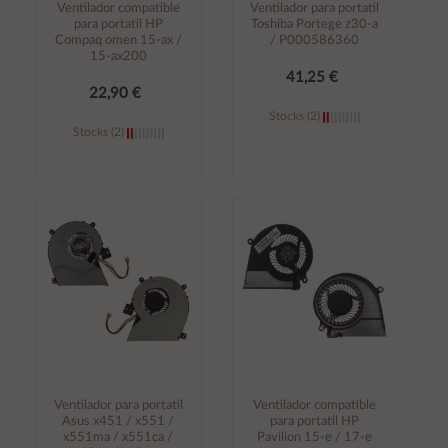
Ventilador compatible
Ventilador para portatil
para portatil HP
Toshiba Portege z30-a
Compaq omen 15-ax /
/ P000586360
15-ax200
41,25 €
22,90 €
Stocks (2)
Stocks (2)
Añadir al
Añadir al
carrito
carrito
Ventilador para portatil
Ventilador compatible
Asus x451 / x551 /
para portatil HP
x551ma / x551ca /
Pavilion 15-e / 17-e