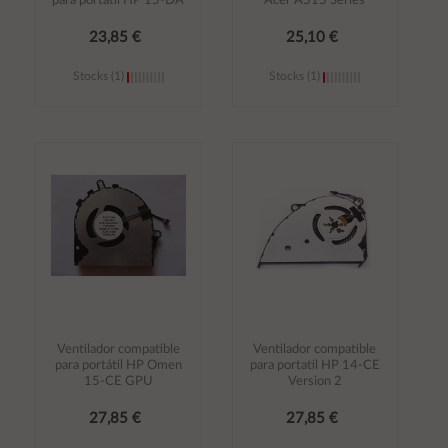
para portátil HP 15-DA
Acer A515 Series
23,85 €
25,10 €
Stocks (1)
Stocks (1)
Añadir al
Añadir al
carrito
carrito
Ventilador compatible
Ventilador compatible
para portátil HP Omen
para portatil HP 14-CE
15-CE GPU
Version 2
27,85 €
27,85 €