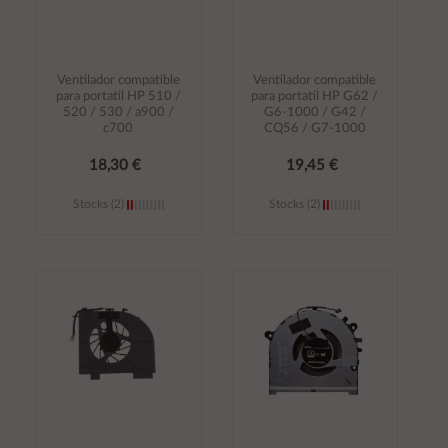
Ventilador compatible
Ventilador compatible
para portatil HP 510 /
para portatil HP G62 /
520 / 530 / a900 /
G6-1000 / G42 /
c700
CQ56 / G7-1000
18,30 €
19,45 €
Stocks (2)
Stocks (2)
Añadir al
Añadir al
carrito
carrito