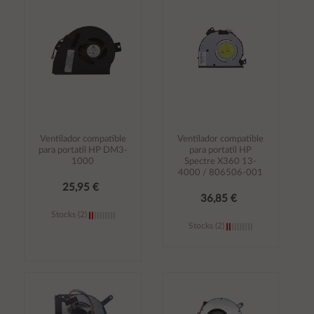
carrito
carrito
Ventilador compatible
Ventilador compatible
para portatil HP DM3-
para portatil HP
1000
Spectre X360 13-
4000 / 806506-001
25,95 €
36,85 €
Stocks (2)
Stocks (2)
Añadir al
Añadir al
carrito
carrito