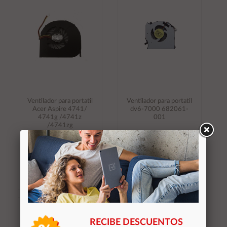
carrito
carrito
Ventilador para portatil
Ventilador para portatil
Acer Aspire 4741/
dv6-7000 682061-
4741g /4741z
001
/4741zg
18,30 €
16,40 €
Stocks (2)
Stocks (2)
Añadir al
Añadir al
carrito
carrito
RECIBE DESCUENTOS