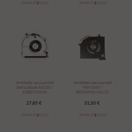
Stocks (1)
Stocks (1)
Añadir al
Añadir al
carrito
carrito
Ventilador para portátil
Ventilador para portatil
Dell Latitude E6230 /
MSI GS63 /
KSB05105HA
BS5005HS-U2L1C
27,85 €
31,50 €
Stocks (1)
Stocks (1)