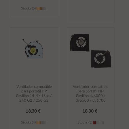
Stocks (5)
Añadir al
Añadir al
carrito
carrito
Ventilador compatible
Ventilador compatible
para portatil HP
para portatil HP
Pavilion 14-d / 15-d /
Pavilion dv6000 /
240 G2 / 250 G2
dv6500 / dv6700
18,30 €
18,30 €
Stocks (4)
Stocks (3)