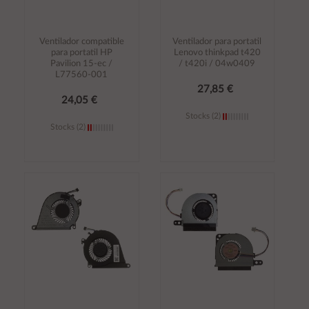
Ventilador compatible
Ventilador para portatil
para portatil HP
Lenovo thinkpad t420
Pavilion 15-ec /
/ t420i / 04w0409
L77560-001
27,85 €
24,05 €
Stocks (2)
Stocks (2)
Añadir al
Añadir al
carrito
carrito