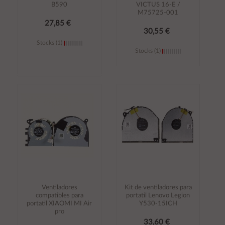
B590
VICTUS 16-E /
M75725-001
27,85 €
30,55 €
Stocks (1)
Stocks (1)
Añadir al
Añadir al
carrito
carrito
Ventiladores
Kit de ventiladores para
compatibles para
portatil Lenovo Legion
portatil XIAOMI MI Air
Y530-15ICH
pro
33,60 €