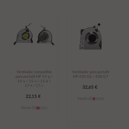
Añadir al
Añadir al
carrito
carrito
Ventilador compatible
Ventilador para portatil
para portatil HP 15-p /
HP 430 G6 / 430 G7
14-v / 15-v / 15-k /
17-f / 17-r
32,65 €
22,15 €
Stocks (2)
Stocks (3)
Añadir al
Añadir al