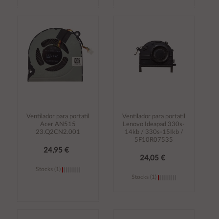
Añadir al
Añadir al
carrito
carrito
Ventilador para portatil
Ventilador para portatil
Acer AN515
Lenovo Ideapad 330s-
23.Q2CN2.001
14kb / 330s-15Ikb /
5F10R07535
24,95 €
24,05 €
Stocks (1)
Stocks (1)
Añadir al
Añadir al