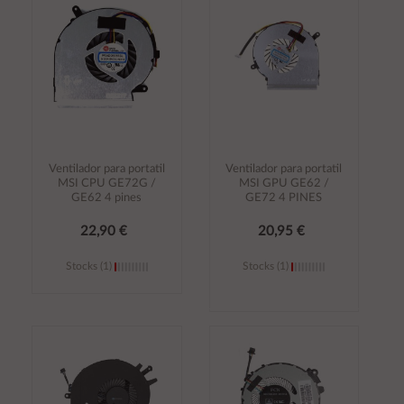
carrito
carrito
Ventilador para portatil
Ventilador para portatil
MSI CPU GE72G /
MSI GPU GE62 /
GE62 4 pines
GE72 4 PINES
22,90 €
20,95 €
Stocks (1)
Stocks (1)
Añadir al
Añadir al
carrito
carrito