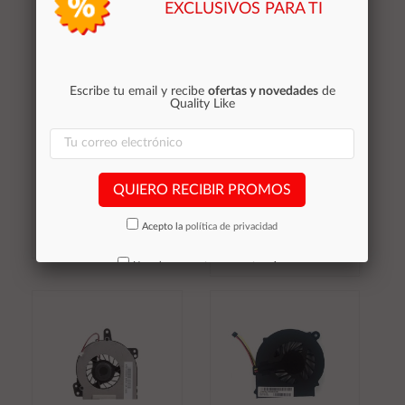
EXCLUSIVOS PARA TI
Escribe tu email y recibe
ofertas y novedades
de
Quality Like
Ventilador compatible
Ventilador compatible
para portatil HP cq61 /
para portatil HP dv7-
cq71 / g71 / g61
3000
QUIERO RECIBIR PROMOS
19,05 €
22,15 €
Acepto la
política de privacidad
Stocks (2)
Stocks (2)
No volver a mostrar mas este aviso
Añadir al
Añadir al
carrito
carrito