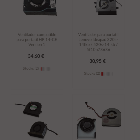
Ventilador compatible
Ventilador para portatil
para portatil HP 14-CE
Lenovo Ideapad 320s-
Version 1
14Ikb / 520s-14Ikb /
5f10n78686
34,60 €
30,95 €
Stocks (2)
Stocks (2)
Añadir al
Añadir al
carrito
carrito