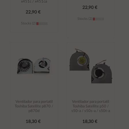
x451c / x451ca
22,90 €
22,90 €
Stocks (2)
Stocks (2)
Añadir al
Añadir al
carrito
carrito
Ventilador para portatil
Ventilador para portatil
Toshiba Satellite p870 /
Toshiba Satellite p50 /
p870d
s50-a / s50s-a / s50t-a
18,30 €
18,30 €