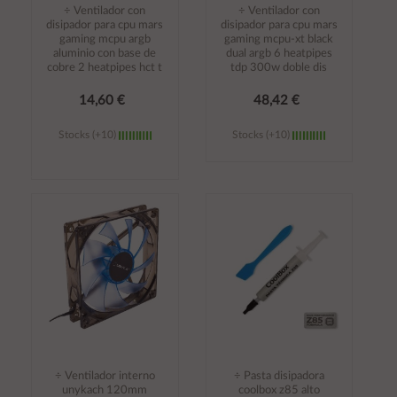
÷ Ventilador con
÷ Ventilador con
disipador para cpu mars
disipador para cpu mars
gaming mcpu argb
gaming mcpu-xt black
aluminio con base de
dual argb 6 heatpipes
cobre 2 heatpipes hct t
tdp 300w doble dis
14,60 €
48,42 €
Stocks (+10)
Stocks (+10)
Añadir al
Añadir al
carrito
carrito
÷ Ventilador interno
÷ Pasta disipadora
unykach 120mm
coolbox z85 alto