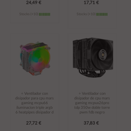
24,49 €
17,71 €
Stocks (+10)
Stocks (+10)
Añadir al
Añadir al
carrito
carrito
÷ Ventilador con
÷ Ventilador con
disipador para cpu mars
disipador de cpu mars
gaming mcpu66
gaming mcpux26pro
iluminacion triple argb
tdp 350w doble torre
6 heatpipes disipador d
pwm fdb negro
27,72 €
37,83 €