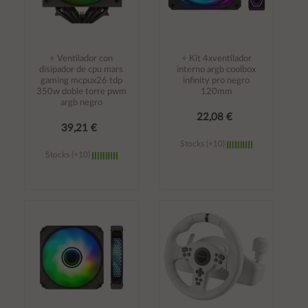
÷ Ventilador con
÷ Kit 4xventilador
disipador de cpu mars
interno argb coolbox
gaming mcpux26 tdp
infinity pro negro
350w doble torre pwm
120mm
argb negro
22,08 €
39,21 €
Stocks (+10)
Stocks (+10)
Añadir al
Añadir al
carrito
carrito