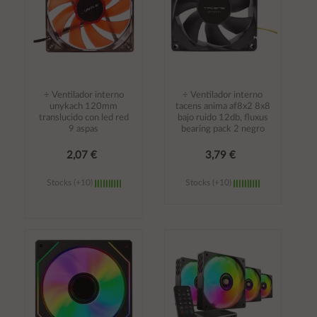
÷ Ventilador interno
÷ Ventilador interno
unykach 120mm
tacens anima af8x2 8x8
translucido con led red
bajo ruido 12db, fluxus
9 aspas
bearing pack 2 negro
2,07 €
3,79 €
Stocks (+10)
Stocks (+10)
Añadir al
Añadir al
carrito
carrito