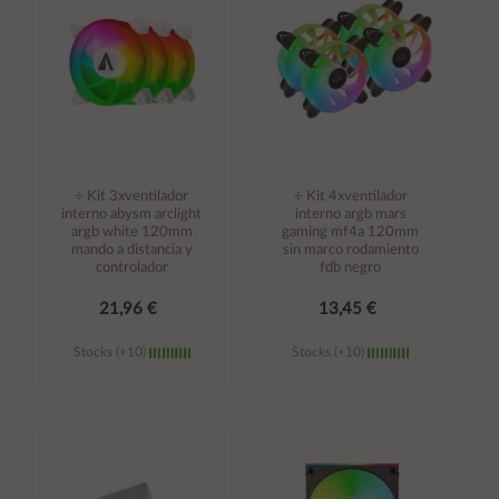
carrito
carrito
÷ Kit 3xventilador
÷ Kit 4xventilador
interno abysm arclight
interno argb mars
argb white 120mm
gaming mf4a 120mm
mando a distancia y
sin marco rodamiento
controlador
fdb negro
21,96 €
13,45 €
Stocks (+10)
Stocks (+10)
Añadir al
Añadir al
carrito
carrito