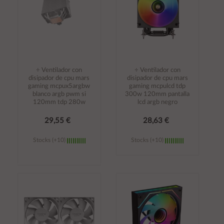
÷ Ventilador con
÷ Ventilador con
disipador de cpu mars
disipador de cpu mars
gaming mcpux5argbw
gaming mcpulcd tdp
blanco argb pwm si
300w 120mm pantalla
120mm tdp 280w
lcd argb negro
29,55 €
28,63 €
Stocks (+10)
Stocks (+10)
Añadir al
Añadir al
carrito
carrito