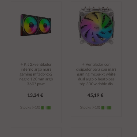
Añadir al
Añadir al
carrito
carrito
÷ Kit 2xventilador
÷ Ventilador con
interno argb mars
disipador para cpu mars
gaming mf3dprox2
gaming mcpu-xt white
negro 120mm argb
dual argb 6 heatpipes
360? pwm
tdp 300w doble dis
13,34 €
45,19 €
Stocks (+10)
Stocks (+10)
Añadir al
Añadir al