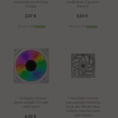
translucido con led blue
rendimiento 2 gramos
9 aspas
85w/m
2,07 €
3,33 €
Stocks (+10)
Stocks (+10)
Añadir al
Añadir al
carrito
carrito
÷ Ventilador interno
÷ Ventilador interno
abysm arclight 3.0 argb
mars gaming mfnclx2w
white pwm
kit de dos fbd de cobre
120mm conexion pwm
color blanco
6,32 €