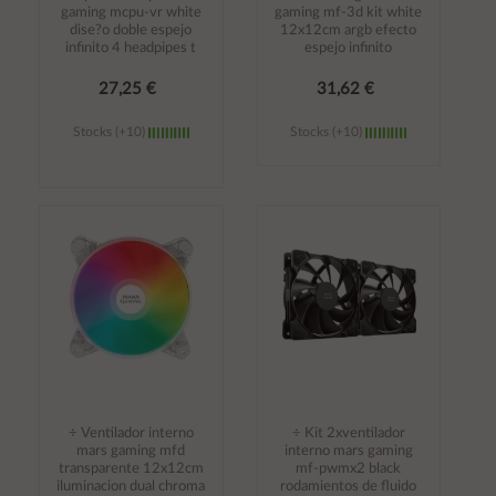
gaming mcpu-vr white
gaming mf-3d kit white
dise?o doble espejo
12x12cm argb efecto
infinito 4 headpipes t
espejo infinito
27,25 €
31,62 €
Stocks (+10)
Stocks (+10)
Añadir al
Añadir al
carrito
carrito
÷ Ventilador interno
÷ Kit 2xventilador
mars gaming mfd
interno mars gaming
transparente 12x12cm
mf-pwmx2 black
iluminacion dual chroma
rodamientos de fluido