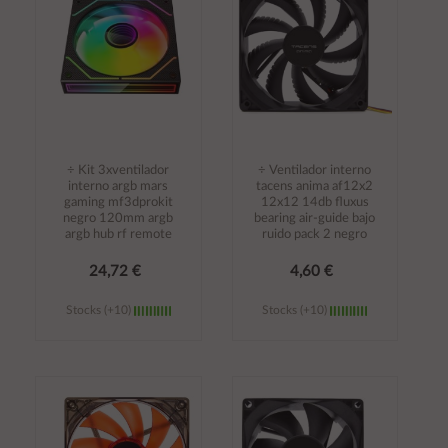
÷ Kit 3xventilador
÷ Ventilador interno
interno argb mars
tacens anima af12x2
gaming mf3dprokit
12x12 14db fluxus
negro 120mm argb
bearing air-guide bajo
argb hub rf remote
ruido pack 2 negro
24,72 €
4,60 €
Stocks (+10)
Stocks (+10)
Añadir al
Añadir al
carrito
carrito