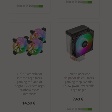
Stocks (+10)
Stocks (+10)
Añadir al
Añadir al
carrito
carrito
÷ Kit 3xventilador
÷ Ventilador con
interno argb mars
disipador de cpu mars
gaming mf-3ar kit
gaming mcpux2 tdp
negro 12x12cm argb
150w pwm low profile
rainbow aspas
frgb negro
invertidas
9,43 €
14,60 €
Stocks (+10)