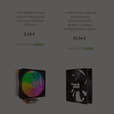
÷ Ventilador interno
÷ Volante mars gaming
coolbox infinity argb
mwhrsxonew
silecioso 1000rpm
drivesense 270?
120mm
pedales y palanca
multiplataforma blanco
5,18 €
55,54 €
Stocks (+10)
Stocks (+10)
Añadir al
Añadir al
carrito
carrito