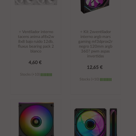
÷ Ventilador interno
÷ Kit 2xventilador
tacens anima af8x2w
interno argb mars
8x8 bajo ruido 12db,
gaming mf3dprox2r
fluxus bearing pack 2
negro 120mm argb
blanco
360? pwm aspas
invertidas
4,60 €
12,65 €
Stocks (+10)
Stocks (+10)
Añadir al
Añadir al
carrito
carrito