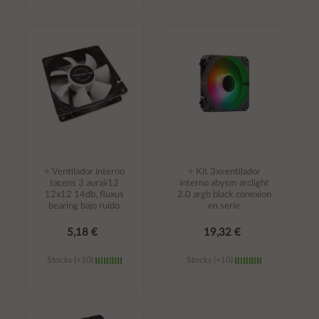
Añadir al
Añadir al
carrito
carrito
÷ Ventilador interno
÷ Kit 3xventilador
tacens 3 auraii12
interno abysm arclight
12x12 14db, fluxus
2.0 argb black conexion
bearing bajo ruido
en serie
5,18 €
19,32 €
Stocks (+10)
Stocks (+10)
Añadir al
Añadir al