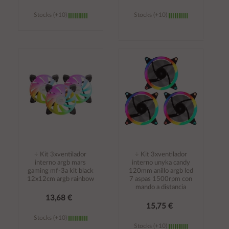
Stocks (+10)
Stocks (+10)
Añadir al
Añadir al
carrito
carrito
÷ Kit 3xventilador
÷ Kit 3xventilador
interno argb mars
interno unyka candy
gaming mf-3a kit black
120mm anillo argb led
12x12cm argb rainbow
7 aspas 1500rpm con
mando a distancia
13,68 €
15,75 €
Stocks (+10)
Stocks (+10)