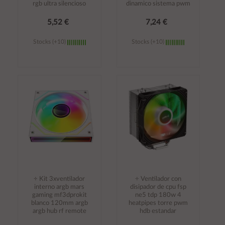
rgb ultra silencioso
dinamico sistema pwm
5,52 €
7,24 €
Stocks (+10)
Stocks (+10)
Añadir al
Añadir al
carrito
carrito
÷ Kit 3xventilador
÷ Ventilador con
interno argb mars
disipador de cpu fsp
gaming mf3dprokit
ne5 tdp 180w 4
blanco 120mm argb
heatpipes torre pwm
argb hub rf remote
hdb estandar