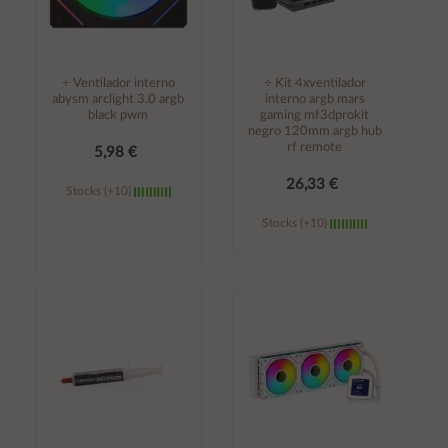
÷ Ventilador interno
÷ Kit 4xventilador
abysm arclight 3.0 argb
interno argb mars
black pwm
gaming mf3dprokit
negro 120mm argb hub
rf remote
5,98 €
26,33 €
Stocks (+10)
Stocks (+10)
Añadir al
Añadir al
carrito
carrito