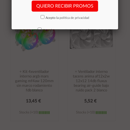
QUIERO RECIBIR PROMOS
Añadir al
Añadir al
Acepto la
política de privacidad
carrito
carrito
No volver a mostrar mas este aviso
÷ Kit 4xventilador
÷ Ventilador interno
interno argb mars
tacens anima af12x2w
gaming mf4aw 120mm
12x12 14db fluxus
sin marco rodamiento
bearing air-guide bajo
fdb blanco
ruido pack 2 blanco
13,45 €
5,52 €
Stocks (+10)
Stocks (+10)