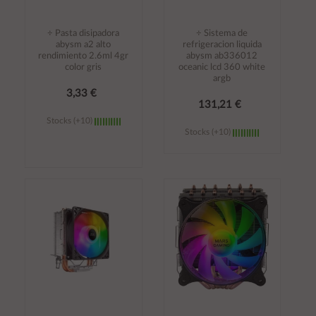
÷ Pasta disipadora
÷ Sistema de
abysm a2 alto
refrigeracion liquida
rendimiento 2.6ml 4gr
abysm ab336012
color gris
oceanic lcd 360 white
argb
3,33 €
131,21 €
Stocks (+10)
Stocks (+10)
Añadir al
Añadir al
carrito
carrito