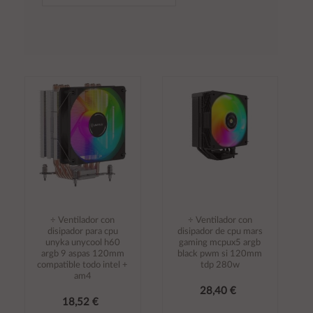
÷ Ventilador con
÷ Ventilador con
disipador para cpu
disipador de cpu mars
unyka unycool h60
gaming mcpux5 argb
argb 9 aspas 120mm
black pwm si 120mm
compatible todo intel +
tdp 280w
am4
28,40 €
18,52 €