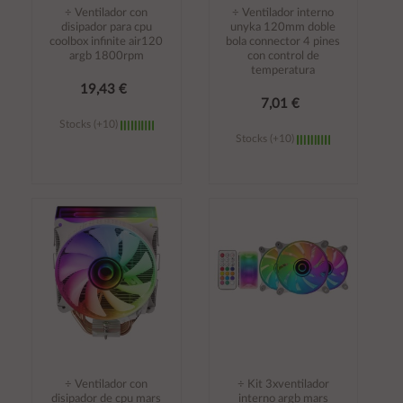
÷ Ventilador con
÷ Ventilador interno
disipador para cpu
unyka 120mm doble
coolbox infinite air120
bola connector 4 pines
argb 1800rpm
con control de
temperatura
19,43 €
7,01 €
Stocks (+10)
Stocks (+10)
Añadir al
Añadir al
carrito
carrito
÷ Ventilador con
÷ Kit 3xventilador
disipador de cpu mars
interno argb mars