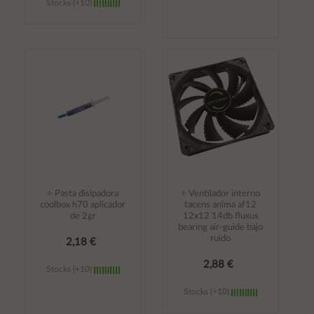
Stocks (+10)
Añadir al
Añadir al
carrito
carrito
÷ Pasta disipadora
÷ Ventilador interno
coolbox h70 aplicador
tacens anima af12
de 2gr
12x12 14db fluxus
bearing air-guide bajo
ruido
2,18 €
2,88 €
Stocks (+10)
Stocks (+10)