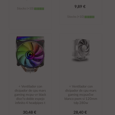
9,89 €
Stocks (+10)
Stocks (+10)
Añadir al
Añadir al
carrito
carrito
÷ Ventilador con
÷ Ventilador con
disipador de cpu mars
disipador de cpu mars
gaming mcpu-vr black
gaming mcpux5w
dise?o doble espejo
blanco pwm si 120mm
infinito 4 headpipes t
tdp 280w
30,48 €
28,40 €