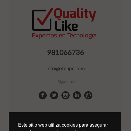
981066736
info@oteupc.com
¡Síguenos!
Este sitio web utiliza cookies para asegurar