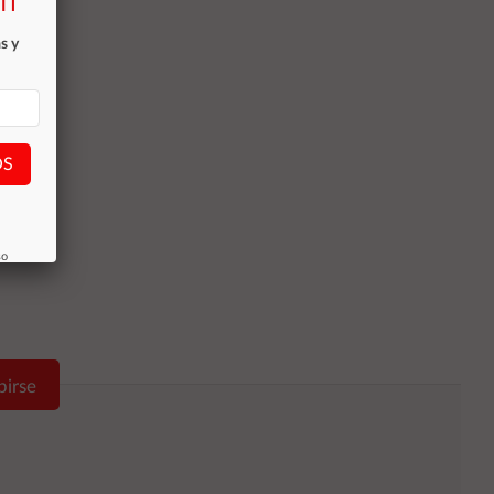
TI
s y
OS
so
birse