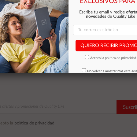
EXCLUSIVOS PARA 
Escribe tu email y recibe
oferta
novedades
de Quality Like
QUIERO RECIBIR PROM
Acepto la
política de privacidad
No volver a mostrar mas este avi
Suscri
epto la
política de privacidad