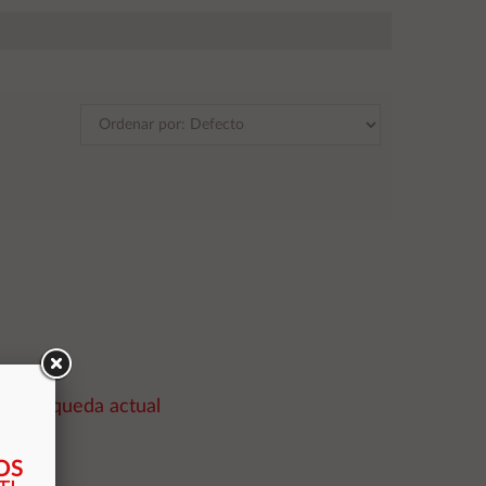
la búsqueda actual
OS
A