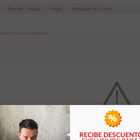
Electro / Hogar
Hogar
Máquinas de Coser
roducto en esta categoría
No hay productos que coincidan con 
RECIBE DESCUENT
VOLVER A LA TIEND