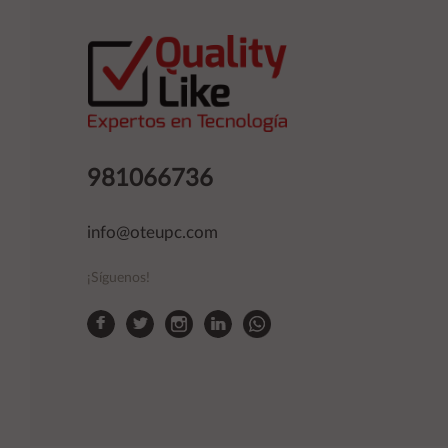
981066736
info@oteupc.com
¡Síguenos!