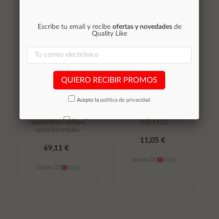
carrito
carrito
Escribe tu email y recibe
ofertas y novedades
de
Quality Like
QUIERO RECIBIR PROMOS
÷ Soporte ajustable
Aspirador de Mano con
approx para
bateria SH0170 / 70W
Acepto la
política de privacidad
dispensador
/ 75DB / Con cable de
desinfectante manos
carga 2.7m / Mayou /
No volver a mostrar mas este aviso
appsanitizer incluye
5301702
cartel informativ
11,05 €
69,11 €
Stocks (3)
Stocks (3)
Añadir al
Añadir al
carrito
carrito