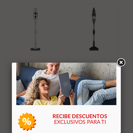
Añadir al
Añadir al
carrito
carrito
÷ Aspiradora escoba
÷ Aspiradora escoba
aiwa zenkaisui evo 5
aiwa zenkaisui evo 6
500w 130aw 4 modos
avc-640 550w 200aw
smart ia bateria 29.6v
5 modos smart ia
bateria 28.8v
214,70 €
240,92 €
Stocks (4)
Stocks (3)
RECIBE DESCUENTOS
EXCLUSIVOS PARA TI
Añadir al
Añadir al