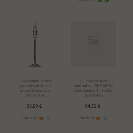
Stocks (+10)
Añadir al
Añadir al
carrito
carrito
÷ Aspirador escoba
÷ Limpiador aiwa
aiwa zenkaisui easy
sumisui asc-500 600w
avc-600 con cable
doble tanque 1.5l/0.85l
600w hepa
para tejidos
53,59 €
94,53 €
Stocks (6)
Stocks (4)