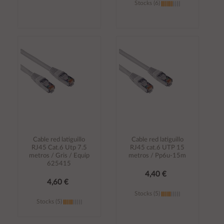
Stocks (6)
Añadir al
Añadir al
carrito
carrito
Cable red latiguillo
Cable red latiguillo
RJ45 Cat.6 Utp 7.5
RJ45 cat.6 UTP 15
metros / Gris / Equip
metros / Pp6u-15m
625415
4,40 €
4,60 €
Stocks (5)
Stocks (5)