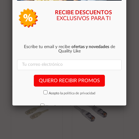
RECIBE DESCUENTOS
EXCLUSIVOS PARA TI
Cable red latiguillo
Cable red latiguillo
RJ45 Cat.7 SFTP /
RJ45 cat.6 FTP 0.25
LSZH / 2 metros / 10
metros / pp6-0.25m
Gbit/s / Gris /
Nanocable 10.20.1702
0,65 €
Escribe tu email y recibe
ofertas y novedades
de
Quality Like
2,70 €
Stocks (9)
Stocks (10)
QUIERO RECIBIR PROMOS
Añadir al
Añadir al
Acepto la
política de privacidad
carrito
carrito
No volver a mostrar mas este aviso