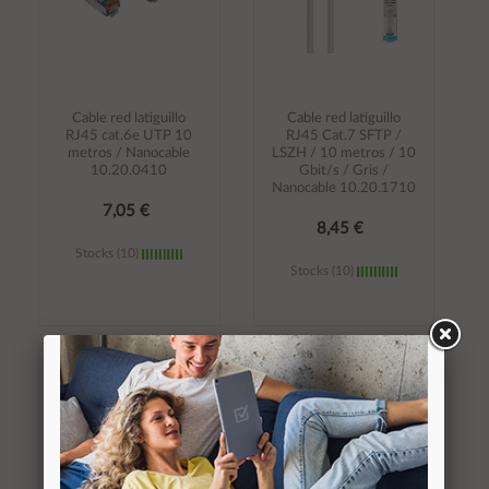
Cable red latiguillo
Cable red latiguillo
RJ45 cat.6e UTP 10
RJ45 Cat.7 SFTP /
metros / Nanocable
LSZH / 10 metros / 10
10.20.0410
Gbit/s / Gris /
Nanocable 10.20.1710
7,05 €
8,45 €
Stocks (10)
Stocks (10)
Añadir al
Añadir al
carrito
carrito