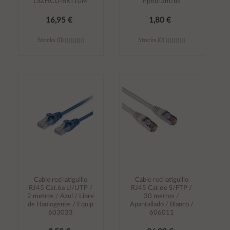
LSZHCU-BK-10M
Pp6u-3m/bk
16,95 €
1,80 €
Stocks (0)
Stocks (0)
Añadir al
Añadir al
carrito
carrito
Cable red latiguillo
Cable red latiguillo
RJ45 Cat.6a U/UTP /
RJ45 Cat.6e S/FTP /
2 metros / Azul / Libre
30 metros /
de Haologenos / Equip
Apantallado / Blanco /
603033
606011