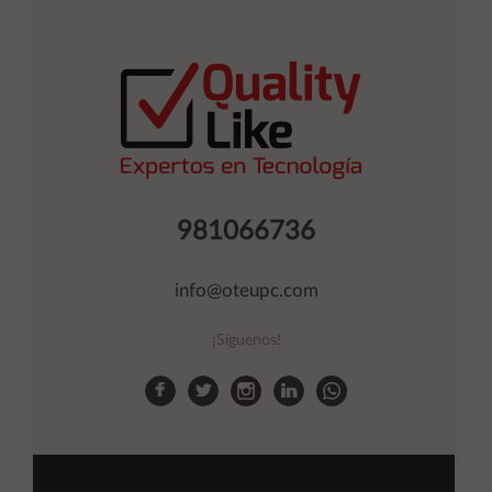
981066736
info@oteupc.com
¡Síguenos!