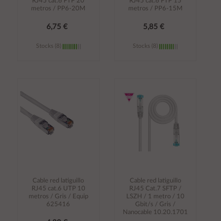
RJ45 cat.6 FTP 20
RJ45 cat.6 FTP 15
metros / PP6-20M
metros / PP6-15M
6,75 €
5,85 €
Stocks (8)
Stocks (8)
Añadir al
Añadir al
carrito
carrito
Cable red latiguillo
Cable red latiguillo
RJ45 cat.6 UTP 10
RJ45 Cat.7 SFTP /
metros / Gris / Equip
LSZH / 1 metro / 10
625416
Gbit/s / Gris /
Nanocable 10.20.1701