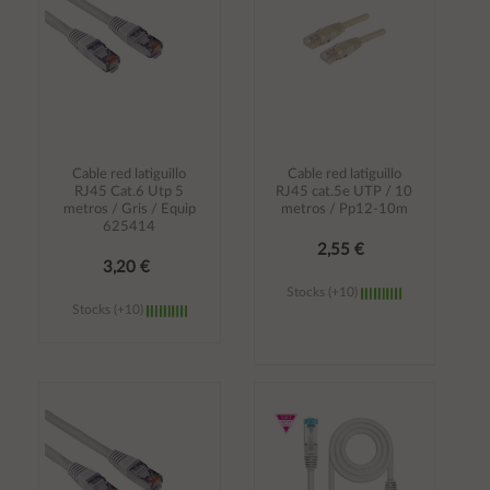
Cable red latiguillo
Cable red latiguillo
RJ45 Cat.6 Utp 5
RJ45 cat.5e UTP / 10
metros / Gris / Equip
metros / Pp12-10m
625414
2,55 €
3,20 €
Stocks (+10)
Stocks (+10)
Añadir al
Añadir al
carrito
carrito