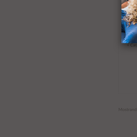
Lampar
+ Car
Mostrand