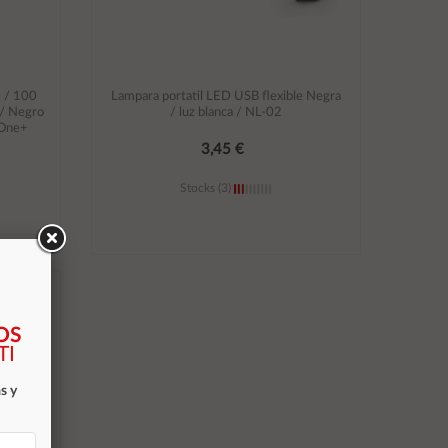
 / 100
Lampara portatil LED USB flexible Negra
 / Negro
/ luz blanca / NL-02
 One+
3,45 €
Stocks (3)
Añadir al carrito
OS
TI
s y