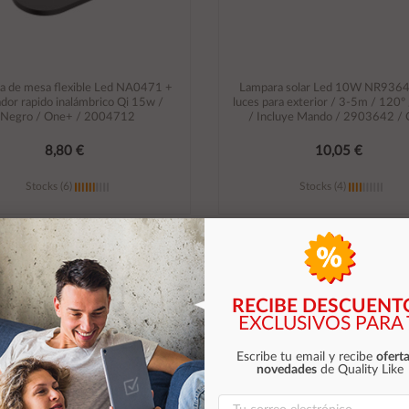
a de mesa flexible Led NA0471 +
Lampara solar Led 10W NR9364
dor rapido inalámbrico Qi 15w /
luces para exterior / 3-5m / 120º
Negro / One+ / 2004712
/ Incluye Mando / 2903642 /
8,80 €
10,05 €
Stocks (6)
Stocks (4)
Añadir al carrito
Añadir al carrito
RECIBE DESCUENT
EXCLUSIVOS PARA 
Escribe tu email y recibe
oferta
novedades
de Quality Like