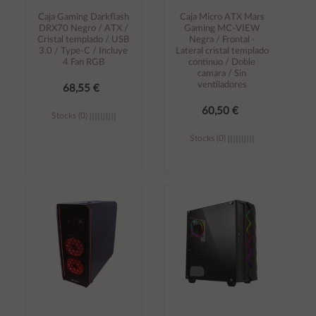
Caja Gaming Darkflash
Caja Micro ATX Mars
DRX70 Negro / ATX /
Gaming MC-VIEW
Cristal templado / USB
Negra / Frontal -
3.0 / Type-C / Incluye
Lateral cristal templado
4 Fan RGB
continuo / Doble
camara / Sin
ventiladores
68,55 €
60,50 €
Stocks (0)
Stocks (0)
Añadir al
Añadir al
carrito
carrito