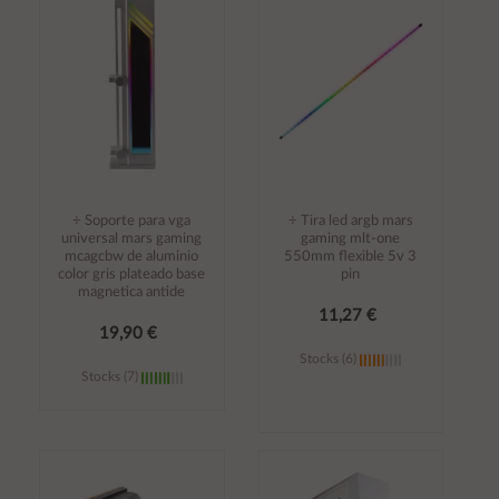
carrito
carrito
÷ Soporte para vga
÷ Tira led argb mars
universal mars gaming
gaming mlt-one
mcagcbw de aluminio
550mm flexible 5v 3
color gris plateado base
pin
magnetica antide
11,27 €
19,90 €
Stocks (6)
Stocks (7)
Añadir al
Añadir al
carrito
carrito