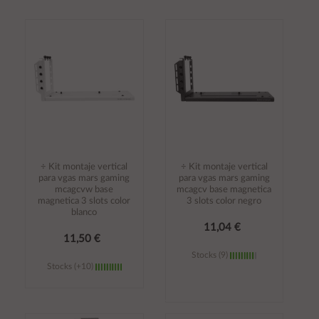
Añadir al
Añadir al
carrito
carrito
÷ Kit montaje vertical
÷ Kit montaje vertical
para vgas mars gaming
para vgas mars gaming
mcagcvw base
mcagcv base magnetica
magnetica 3 slots color
3 slots color negro
blanco
11,04 €
11,50 €
Stocks (9)
Stocks (+10)
Añadir al
Añadir al