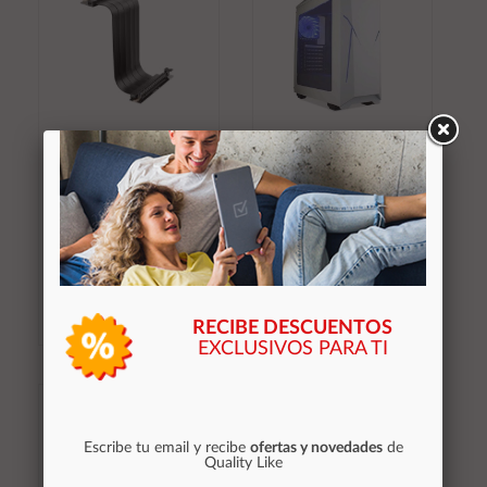
÷ Cable riser pcie 4.0
Caja ATX Gaming Talius
mars gaming
Xentinel Blanca
mcapcie40 x16 flexible
negro conector 90?
27,60 €
33,35 €
Stocks (1)
Stocks (4)
RECIBE DESCUENTOS
EXCLUSIVOS PARA TI
Añadir al
Añadir al
carrito
carrito
Escribe tu email y recibe
ofertas y novedades
de
Quality Like