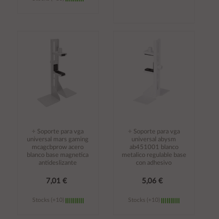
Añadir al
Añadir al
carrito
carrito
÷ Soporte para vga
÷ Soporte para vga
universal mars gaming
universal abysm
mcagcbprow acero
ab451001 blanco
blanco base magnetica
metalico regulable base
antideslizante
con adhesivo
7,01 €
5,06 €
Stocks (+10)
Stocks (+10)