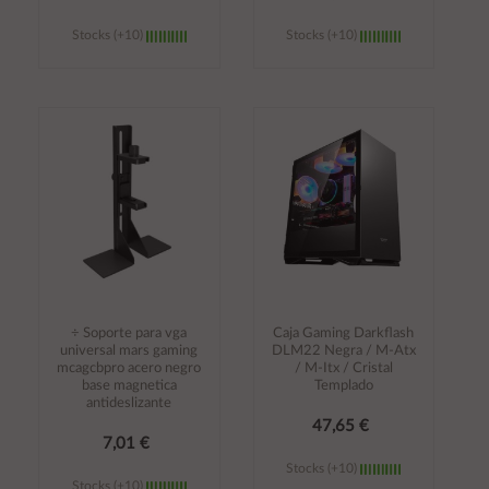
Stocks (+10)
Stocks (+10)
Añadir al
Añadir al
carrito
carrito
÷ Soporte para vga
Caja Gaming Darkflash
universal mars gaming
DLM22 Negra / M-Atx
mcagcbpro acero negro
/ M-Itx / Cristal
base magnetica
Templado
antideslizante
47,65 €
7,01 €
Stocks (+10)
Stocks (+10)