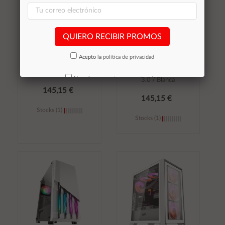
QUIERO RECIBIR PROMOS
Caja ATX Gaming Talius
Caja ATX Gaming Talius
Acepto la
política de privacidad
Cronos Rgb / Cristal
Cronos Frost Rgb /
templado / Usb 3.0
Cristal templado / Usb
No volver a mostrar mas este aviso
3.0 / Blanca
145,15 €
145,15 €
Stocks (1)
Stocks (1)
Añadir al
Añadir al
carrito
carrito