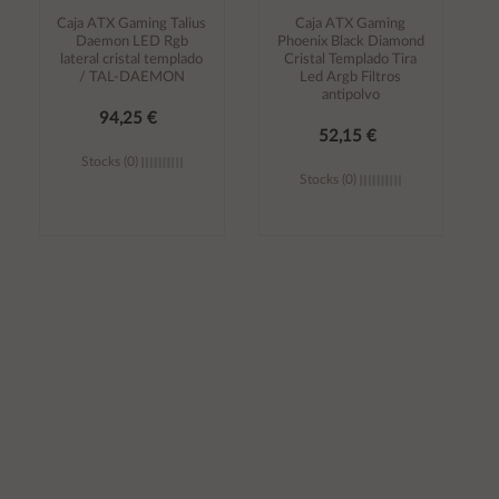
Caja ATX Gaming Talius
Caja ATX Gaming
Daemon LED Rgb
Phoenix Black Diamond
lateral cristal templado
Cristal Templado Tira
/ TAL-DAEMON
Led Argb Filtros
antipolvo
94,25 €
52,15 €
Stocks (0)
Stocks (0)
Añadir al
Añadir al
carrito
carrito