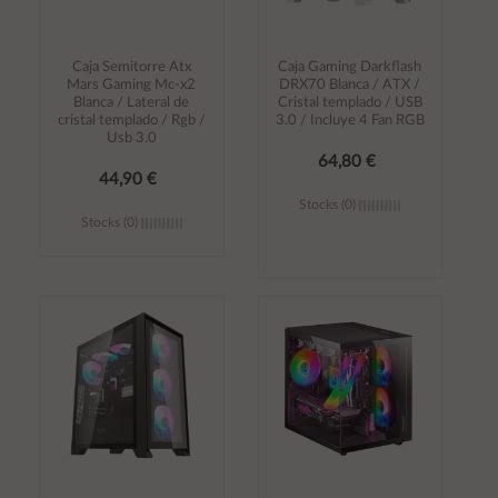
Caja Semitorre Atx
Caja Gaming Darkflash
Mars Gaming Mc-x2
DRX70 Blanca / ATX /
Blanca / Lateral de
Cristal templado / USB
cristal templado / Rgb /
3.0 / Incluye 4 Fan RGB
Usb 3.0
64,80 €
44,90 €
Stocks (0)
Stocks (0)
Añadir al
Añadir al
carrito
carrito