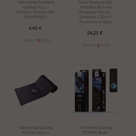
Alfombrilla Gembird
Talius Floorpad 800
Gaming Pro L /
Alfombra de Suelo
400mm x 450mm MP-
Octogonal Gaming /
GAMEPRO-L
Diametro 120cm /
Resistente al Agua
4,40 €
54,25 €
Stocks (1)
Stocks (1)
Añadir al
Añadir al
carrito
carrito
Alfombrilla Gaming
Alfombrilla Gaming
M2546 Negra /
TG7249 Skull /