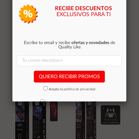
RECIBE DESCUENTOS
EXCLUSIVOS PARA TI
Alfombrilla Gaming Led
Alfombrilla Gaming Led
RGB Phoenix Xpad
RGB Gembird / Usb /
negra / USB / 10
10 Modos Iluminacion
modos iluminacion /
Led / 250x350mm /
Escribe tu email y recibe
ofertas y novedades
de
rigida / PHFACTOR-
MP-GAMELED-M
Quality Like
XPAD
9,35 €
17,65 €
Stocks (2)
Stocks (2)
QUIERO RECIBIR PROMOS
Acepto la
política de privacidad
Añadir al
Añadir al
carrito
carrito
No volver a mostrar mas este aviso