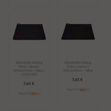
Añadir al
Añadir al
carrito
carrito
Alfombrilla Gaming
Alfombrilla Gaming
Rush-L Speed /
Grip-L Control /
400x320mm / Talius /
400x320mm / Talius
01901354
7,65 €
7,65 €
Stocks (5)
Stocks (5)
Añadir al
Añadir al