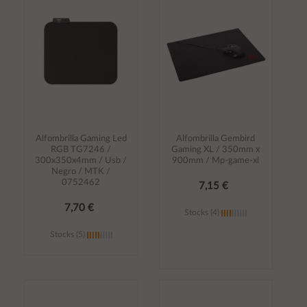
carrito
carrito
Alfombrilla Gaming Led
Alfombrilla Gembird
RGB TG7246 /
Gaming XL / 350mm x
300x350x4mm / Usb /
900mm / Mp-game-xl
Negro / MTK /
0752462
7,15 €
7,70 €
Stocks (4)
Stocks (5)
Añadir al
Añadir al
carrito
carrito