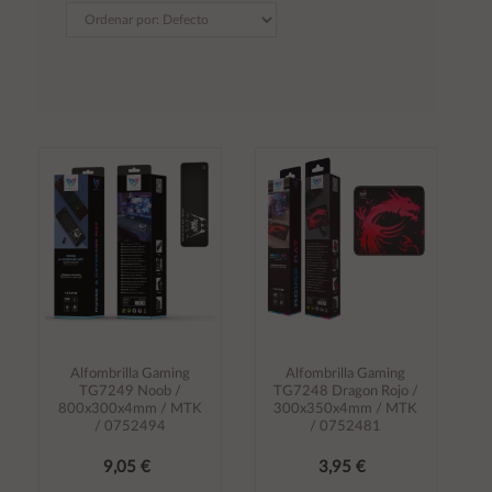
Alfombrilla Gaming
Alfombrilla Gaming
TG7249 Noob /
TG7248 Dragon Rojo /
800x300x4mm / MTK
300x350x4mm / MTK
/ 0752494
/ 0752481
9,05 €
3,95 €