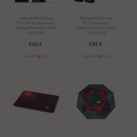
Alfombrilla Gaming
Alfombrilla Gaming
TG7249 Dragon Rojo /
TG7248 Noob /
800x300x4mm / MTK
300x350x4mm / MTK
/ 0752491
/ 0752484
9,05 €
3,95 €
Stocks (1)
Stocks (1)
Añadir al
Añadir al
carrito
carrito