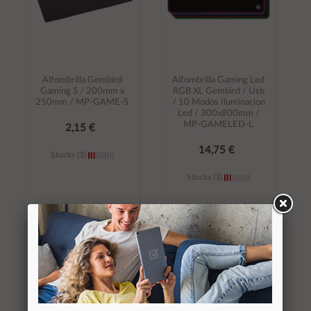
Alfombrilla Gembird
Alfombrilla Gaming Led
Gaming S / 200mm x
RGB XL Gembird / Usb
250mm / MP-GAME-S
/ 10 Modos Iluminacion
Led / 300x800mm /
MP-GAMELED-L
2,15 €
14,75 €
Stocks (3)
Stocks (3)
Añadir al
Añadir al
carrito
carrito