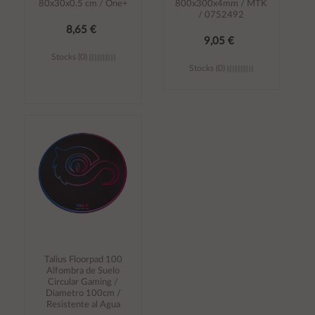
80x30x0.5 cm / One+
800x300x4mm / MTK
/ 0752492
8,65 €
9,05 €
Stocks (0)
Stocks (0)
Añadir al
Añadir al
carrito
carrito
Talius Floorpad 100
Alfombra de Suelo
Circular Gaming /
Diametro 100cm /
Resistente al Agua