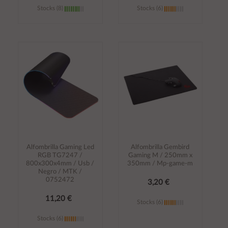
Stocks (8)
Stocks (6)
Añadir al
Añadir al
carrito
carrito
Alfombrilla Gaming Led
Alfombrilla Gembird
RGB TG7247 /
Gaming M / 250mm x
800x300x4mm / Usb /
350mm / Mp-game-m
Negro / MTK /
0752472
3,20 €
11,20 €
Stocks (6)
Stocks (6)