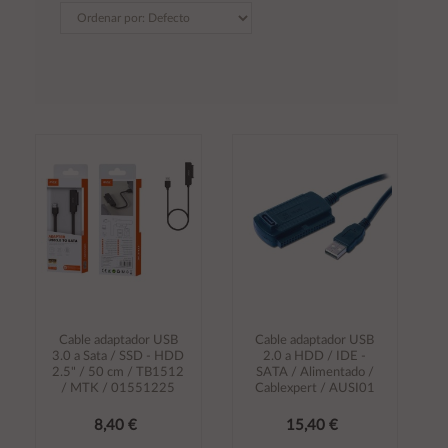
Cable adaptador USB
Cable adaptador USB
3.0 a Sata / SSD - HDD
2.0 a HDD / IDE -
2.5" / 50 cm / TB1512
SATA / Alimentado /
/ MTK / 01551225
Cablexpert / AUSI01
8,40 €
15,40 €