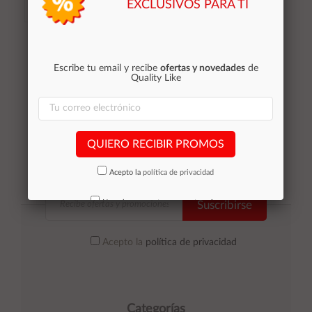
EXCLUSIVOS PARA TI
Añadir al
Añadir al
carrito
carrito
Escribe tu email y recibe
ofertas y novedades
de
Quality Like
QUIERO RECIBIR PROMOS
Acepto la
política de privacidad
No volver a mostrar mas este aviso
Suscribirse
Acepto la
política de privacidad
Categorías