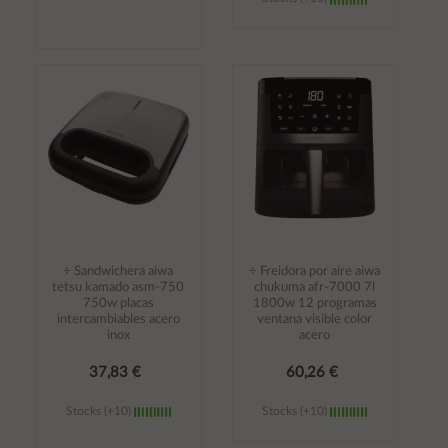
Añadir al
Añadir al
carrito
carrito
÷ Sandwichera aiwa
÷ Freidora por aire aiwa
tetsu kamado asm-750
chukuma afr-7000 7l
750w placas
1800w 12 programas
intercambiables acero
ventana visible color
inox
acero
37,83 €
60,26 €
Stocks (+10)
Stocks (+10)