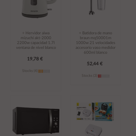
÷ Hervidor aiwa
÷ Batidora de mano
mizuchi akt-2000
braun mq50001m
2200w capacidad 1.7l
1000w 21 velocidades
ventana de nivel blanco
accesorio vaso medidor
600ml blanco
19,78 €
52,44 €
Stocks (4)
Stocks (3)
Añadir al
Añadir al
carrito
carrito