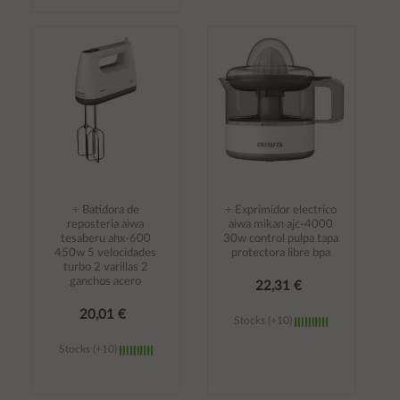
Añadir al
Añadir al
carrito
carrito
÷ Batidora de
÷ Exprimidor electrico
reposteria aiwa
aiwa mikan ajc-4000
tesaberu ahx-600
30w control pulpa tapa
450w 5 velocidades
protectora libre bpa
turbo 2 varillas 2
ganchos acero
22,31 €
20,01 €
Stocks (+10)
Stocks (+10)