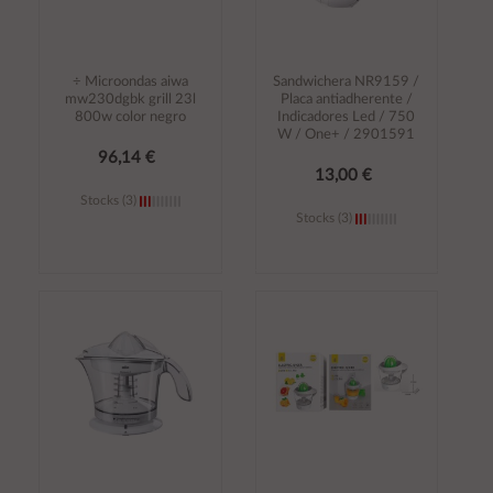
÷ Microondas aiwa
Sandwichera NR9159 /
mw230dgbk grill 23l
Placa antiadherente /
800w color negro
Indicadores Led / 750
W / One+ / 2901591
96,14 €
13,00 €
Stocks (3)
Stocks (3)
Añadir al
Añadir al
carrito
carrito