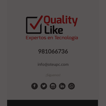
981066736
info@oteupc.com
¡Síguenos!