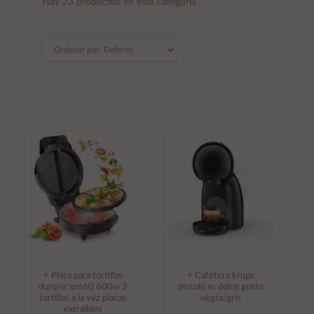
Hay 23 productos en esta categoría
÷ Placa para tortillas
÷ Cafetera krups
duronic om60 600w 2
piccolo xs dolce gusto
tortillas a la vez placas
negra/gris
extraibles