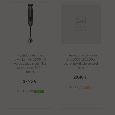
Añadir al
Añadir al
carrito
carrito
÷ Batidora de mano
÷ Hervidor aiwa kotan
aiwa kenkiri 1500 40
akt-1000 1l 2200w
velocidades 6 cuchillas
acero inoxidable control
satoku vaso 800ml
strix
negro
28,40 €
37,95 €
Stocks (6)
Stocks (+10)
Añadir al
Añadir al