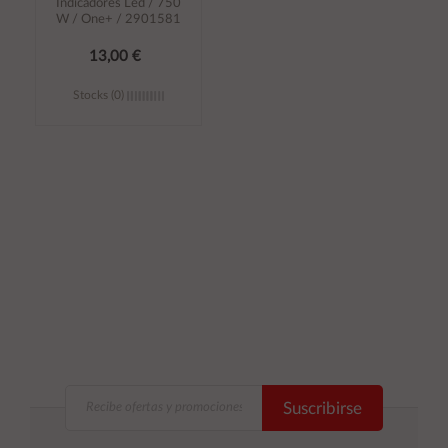
Indicadores Led / 750
W / One+ / 2901581
13,00 €
Stocks (0)
Añadir al
carrito
Suscribirse