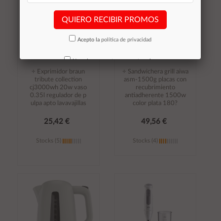
QUIERO RECIBIR PROMOS
Acepto la
política de privacidad
No volver a mostrar mas este aviso
÷ Exprimidor braun
÷ Sandwichera grill aiwa
tribute collection
asm-1500g placas con
cj3000wh 20w vaso
recubrimiento
0.35l regulador de p
antiadherente 1500w
ulpa apto lavavajillas
color plata 180?
25,42 €
49,56 €
Stocks (5)
Stocks (4)
Añadir al
Añadir al
carrito
carrito