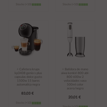
Stocks (+10)
Stocks (+10)
Añadir al
Añadir al
carrito
carrito
÷ Cafetera krups
÷ Batidora de mano
kp3408 genio s plus
aiwa kenkiri 800 abl-
capsulas dolce gusto
800 600w 2
1500w 15 bares
velocidades vaso
automatica negra
500ml color
acero/negro
83,03 €
20,01 €
Stocks (+10)
Stocks (+10)