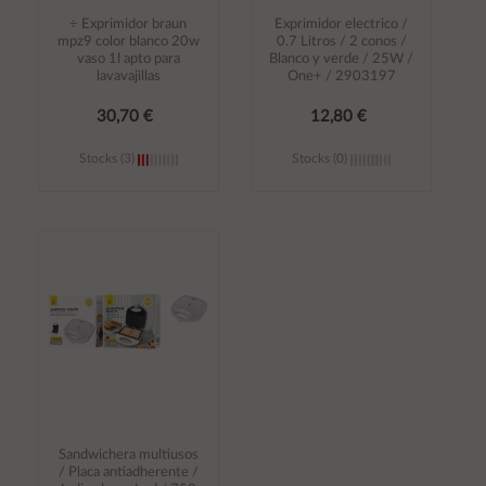
÷ Exprimidor braun
Exprimidor electrico /
mpz9 color blanco 20w
0.7 Litros / 2 conos /
vaso 1l apto para
Blanco y verde / 25W /
lavavajillas
One+ / 2903197
30,70 €
12,80 €
Stocks (3)
Stocks (0)
Añadir al
Añadir al
carrito
carrito
Sandwichera multiusos
/ Placa antiadherente /