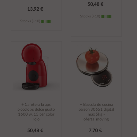
50,48 €
13,92 €
Stocks (+10)
Stocks (+10)
Añadir al
Añadir al
carrito
carrito
÷ Cafetera krups
÷ Bascula de cocina
piccolo xs dolce gusto
palson 30651 digital
1600 w, 15 bar color
max 5kg -
rojo
oferta_moving
50,48 €
7,70 €